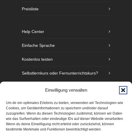
Preisliste
Help Center
Einfache Sprache
Kostenlos testen
Selbstlernkurs oder Fernunterrichtskurs?
Sprachniveaustufen nach GER
Einwilligung verwalten
Fünf Gründe Gebärdensprache zu lernen
Um dir ein optimales Erlebnis zu bieten, verwenden wir Technologien wie
Cookies, um Geräteinformationen zu speichern und/oder darauf
zuzugreifen. Wenn du diesen Technologien zustimmst, können wir Daten
wie das Surfverhalten oder eindeutige IDs auf dieser Website verarbeiten.
Wenn du deine Einwilligung nicht erteilst oder zurückziehst, können
bestimmte Merkmale und Funktionen beeinträchtigt werden.