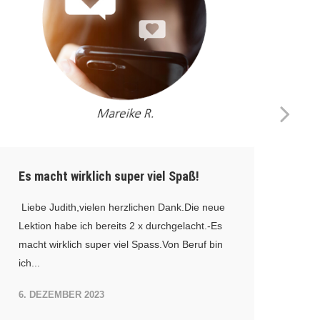
Be
ha
Lie
Es macht wirklich super viel Spaß!
DAN
ang
Liebe Judith,vielen herzlichen Dank.Die neue
an 
Lektion habe ich bereits 2 x durchgelacht.-Es
macht wirklich super viel Spass.Von Beruf bin
20.
ich...
6. DEZEMBER 2023