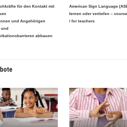
chkräfte für den Kontakt mit
American Sign Language (AS
sen
lernen oder vertiefen – courses
*innen und Angehörigen
/ for teachers
 und
kationsbarrieren abbauen
ebote