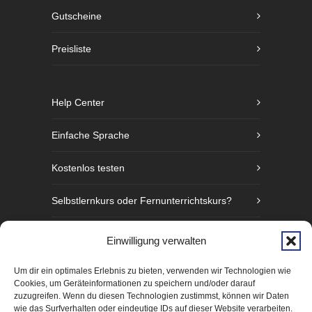
Gutscheine
Preisliste
Help Center
Einfache Sprache
Kostenlos testen
Selbstlernkurs oder Fernunterrichtskurs?
Sprachniveaustufen nach GER
Einwilligung verwalten
Fünf Gründe Gebärdensprache zu lernen
Um dir ein optimales Erlebnis zu bieten, verwenden wir Technologien wie
Cookies, um Geräteinformationen zu speichern und/oder darauf
zuzugreifen. Wenn du diesen Technologien zustimmst, können wir Daten
wie das Surfverhalten oder eindeutige IDs auf dieser Website verarbeiten.