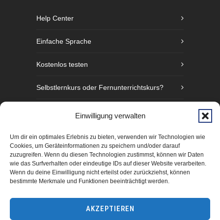
Help Center
Einfache Sprache
Kostenlos testen
Selbstlernkurs oder Fernunterrichtskurs?
Sprachniveaustufen nach GER
Einwilligung verwalten
Fünf Gründe Gebärdensprache zu lernen
Um dir ein optimales Erlebnis zu bieten, verwenden wir Technologien wie
Cookies, um Geräteinformationen zu speichern und/oder darauf
zuzugreifen. Wenn du diesen Technologien zustimmst, können wir Daten
wie das Surfverhalten oder eindeutige IDs auf dieser Website verarbeiten.
Wenn du deine Einwilligung nicht erteilst oder zurückziehst, können
bestimmte Merkmale und Funktionen beeinträchtigt werden.
AKZEPTIEREN