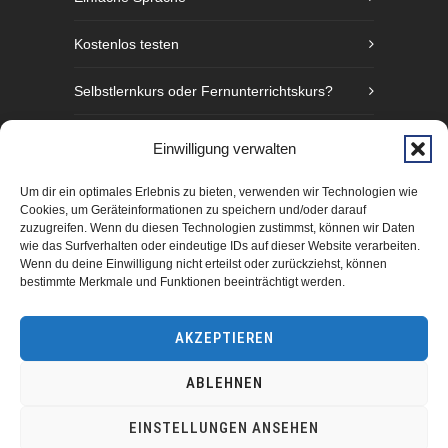
Kostenlos testen
Selbstlernkurs oder Fernunterrichtskurs?
Sprachniveaustufen nach GER
Einwilligung verwalten
Fünf Gründe Gebärdensprache zu lernen
Um dir ein optimales Erlebnis zu bieten, verwenden wir Technologien wie
Cookies, um Geräteinformationen zu speichern und/oder darauf
zuzugreifen. Wenn du diesen Technologien zustimmst, können wir Daten
wie das Surfverhalten oder eindeutige IDs auf dieser Website verarbeiten.
Wenn du deine Einwilligung nicht erteilst oder zurückziehst, können
bestimmte Merkmale und Funktionen beeinträchtigt werden.
AKZEPTIEREN
ABLEHNEN
manimundo GmbH Hamburg 2025
EINSTELLUNGEN ANSEHEN