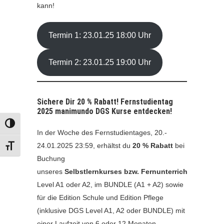
kann!
Termin 1: 23.01.25 18:00 Uhr
Termin 2: 23.01.25 19:00 Uhr
Sichere Dir 20 % Rabatt! Fernstudientag
2025 manimundo DGS Kurse entdecken!
UMSCHALTEN AUF HOHE KONTRASTE
In der Woche des Fernstudientages, 20.-
24.01.2025 23:59, erhältst du
20 % Rabatt
bei
SCHRIFT VERGRÖSSERN
Buchung
unseres
Selbstlernkurses bzw. Fernunterrichtskurses
D
Level A1 oder A2, im BUNDLE (A1 + A2) sowie
für die Edition Schule und Edition Pflege
(inklusive DGS Level A1, A2 oder BUNDLE) mit
einer Laufzeit von 6 oder 12 Monaten.