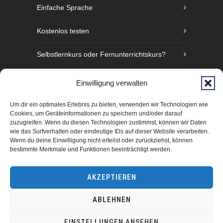
Einfache Sprache
Kostenlos testen
Selbstlernkurs oder Fernunterrichtskurs?
Sprachniveaustufen nach GER
Einwilligung verwalten
Fünf Gründe Gebärdensprache zu lernen
Um dir ein optimales Erlebnis zu bieten, verwenden wir Technologien wie
Cookies, um Geräteinformationen zu speichern und/oder darauf
zuzugreifen. Wenn du diesen Technologien zustimmst, können wir Daten
wie das Surfverhalten oder eindeutige IDs auf dieser Website verarbeiten.
Wenn du deine Einwilligung nicht erteilst oder zurückziehst, können
bestimmte Merkmale und Funktionen beeinträchtigt werden.
AKZEPTIEREN
ABLEHNEN
manimundo GmbH Hamburg 2025
EINSTELLUNGEN ANSEHEN