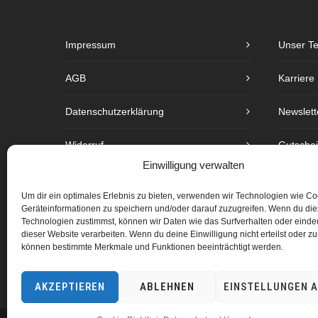
Impressum
Unser T
AGB
Karriere
Datenschutzerklärung
Newslett
Widerruf
Gutsche
Einwilligung verwalten
Barrierefreiheit
Preislist
Um dir ein optimales Erlebnis zu bieten, verwenden wir Technologien wie C
Geräteinformationen zu speichern und/oder darauf zuzugreifen. Wenn du di
Copyright
Technologien zustimmst, können wir Daten wie das Surfverhalten oder eindeu
dieser Website verarbeiten. Wenn du deine Einwilligung nicht erteilst oder zu
Cookie-Richtlinie (EU)
können bestimmte Merkmale und Funktionen beeinträchtigt werden.
AKZEPTIEREN
ABLEHNEN
EINSTELLUNGEN 