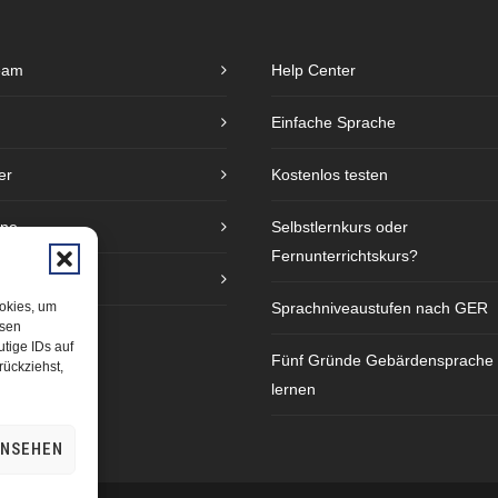
eam
Help Center
Einfache Sprache
er
Kostenlos testen
ine
Selbstlernkurs oder
Fernunterrichtskurs?
e
Sprachniveaustufen nach GER
ookies, um
esen
tige IDs auf
Fünf Gründe Gebärdensprache
rückziehst,
lernen
ANSEHEN