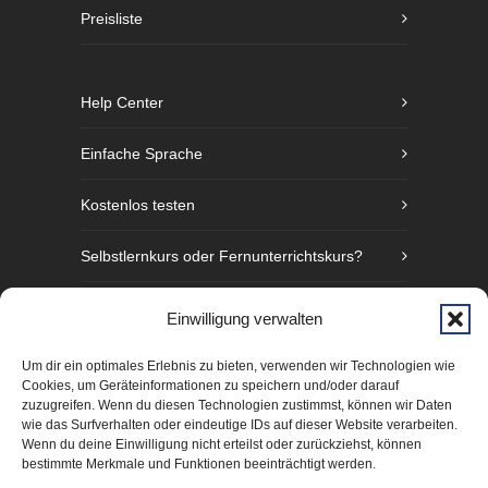
Preisliste
Help Center
Einfache Sprache
Kostenlos testen
Selbstlernkurs oder Fernunterrichtskurs?
Sprachniveaustufen nach GER
Einwilligung verwalten
Fünf Gründe Gebärdensprache zu lernen
Um dir ein optimales Erlebnis zu bieten, verwenden wir Technologien wie
Cookies, um Geräteinformationen zu speichern und/oder darauf
zuzugreifen. Wenn du diesen Technologien zustimmst, können wir Daten
wie das Surfverhalten oder eindeutige IDs auf dieser Website verarbeiten.
Wenn du deine Einwilligung nicht erteilst oder zurückziehst, können
bestimmte Merkmale und Funktionen beeinträchtigt werden.