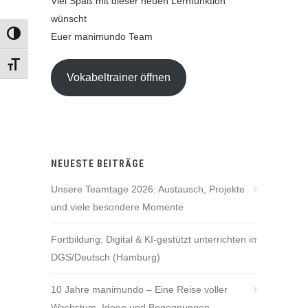
Viel Spaß mit dieser neuen Lernfunktion
wünscht
Euer manimundo Team
UMSCHALTEN AUF HOHE KONTRASTE
SCHRIFT VERGRÖSSERN
Vokabeltrainer öffnen
NEUESTE BEITRÄGE
Unsere Teamtage 2026: Austausch, Projekte
und viele besondere Momente
Fortbildung: Digital & KI-gestützt unterrichten in
DGS/Deutsch (Hamburg)
10 Jahre manimundo – Eine Reise voller
Wachstum, Ideen und Begegnungen