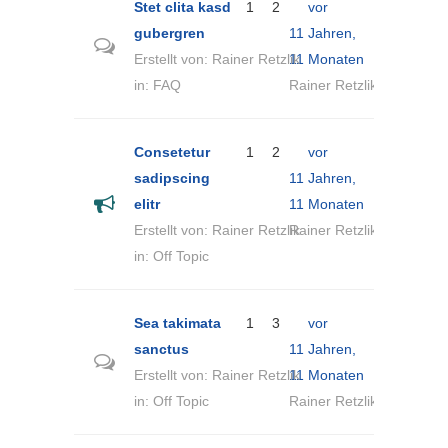
Stet clita kasd
1
2
vor
gubergren
11 Jahren,
Erstellt von:
Rainer Retzlik
11 Monaten
in:
FAQ
Rainer Retzlik
Consetetur
1
2
vor
sadipscing
11 Jahren,
elitr
11 Monaten
Erstellt von:
Rainer Retzlik
Rainer Retzlik
in:
Off Topic
Sea takimata
1
3
vor
sanctus
11 Jahren,
Erstellt von:
Rainer Retzlik
11 Monaten
in:
Off Topic
Rainer Retzlik