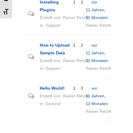
UMSCHALTEN AUF HOHE KONTRASTE
Installing
1
1
vor
Plugins
11 Jahren,
SCHRIFT VERGRÖSSERN
Erstellt von:
Rainer Retzlik
11 Monaten
in:
Support
Rainer Retzlik
How to Upload
1
2
vor
Sample Data
11 Jahren,
Erstellt von:
Rainer Retzlik
11 Monaten
in:
Support
Rainer Retzlik
Hello World!
1
3
vor
Erstellt von:
Rainer Retzlik
11 Jahren,
in:
General
11 Monaten
Rainer Retzlik