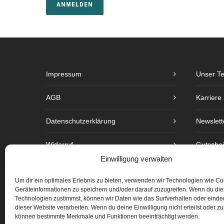
ANMELDEN
Impressum
Unser T
AGB
Karriere
Datenschutzerklärung
Newslett
Widerruf
Gutsche
Einwilligung verwalten
Barrierefreiheit
Preislist
Um dir ein optimales Erlebnis zu bieten, verwenden wir Technologien wie C
Geräteinformationen zu speichern und/oder darauf zuzugreifen. Wenn du di
Copyright
Technologien zustimmst, können wir Daten wie das Surfverhalten oder eindeu
dieser Website verarbeiten. Wenn du deine Einwilligung nicht erteilst oder zu
Cookie-Richtlinie (EU)
können bestimmte Merkmale und Funktionen beeinträchtigt werden.