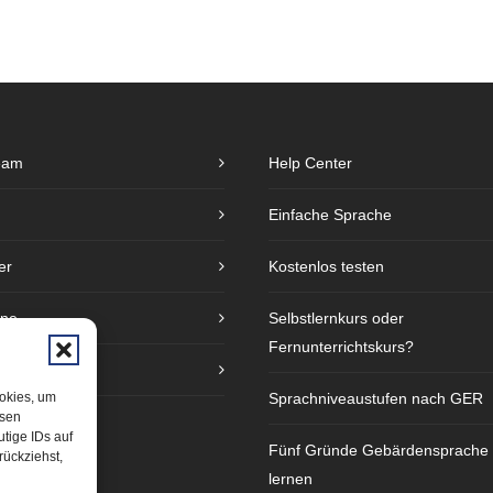
eam
Help Center
Einfache Sprache
er
Kostenlos testen
ine
Selbstlernkurs oder
Fernunterrichtskurs?
e
ookies, um
Sprachniveaustufen nach GER
esen
tige IDs auf
Fünf Gründe Gebärdensprache
rückziehst,
lernen