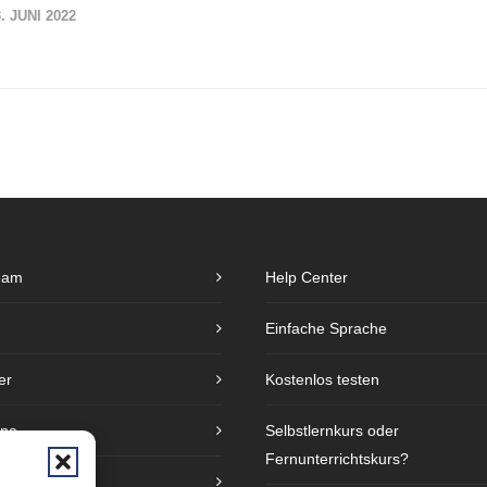
3. JUNI 2022
eam
Help Center
Einfache Sprache
er
Kostenlos testen
ine
Selbstlernkurs oder
Fernunterrichtskurs?
e