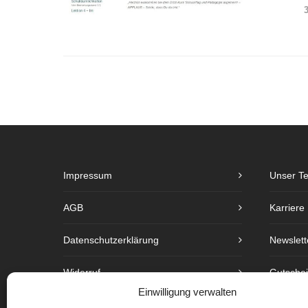
Impressum
Unser T
AGB
Karriere
Datenschutzerklärung
Newslett
Widerruf
Gutsche
Einwilligung verwalten
Barrierefreiheit
Preislist