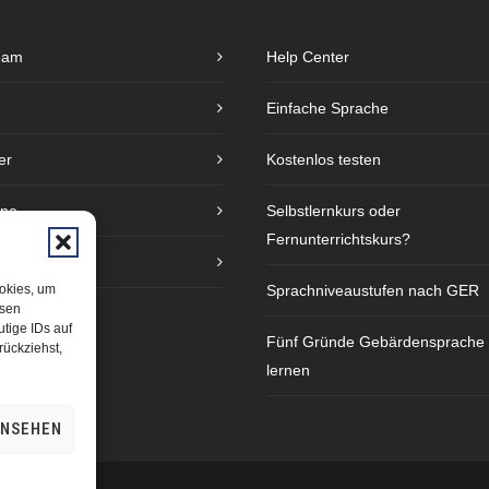
eam
Help Center
Einfache Sprache
er
Kostenlos testen
ine
Selbstlernkurs oder
Fernunterrichtskurs?
e
ookies, um
Sprachniveaustufen nach GER
esen
tige IDs auf
Fünf Gründe Gebärdensprache
rückziehst,
lernen
ANSEHEN