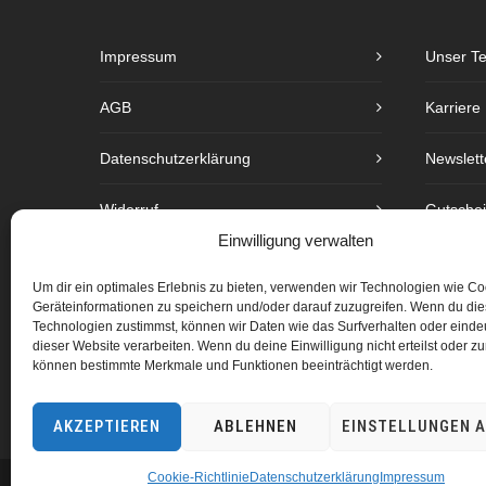
Impressum
Unser T
AGB
Karriere
Datenschutzerklärung
Newslett
Widerruf
Gutsche
Einwilligung verwalten
Barrierefreiheit
Preislist
Um dir ein optimales Erlebnis zu bieten, verwenden wir Technologien wie C
Geräteinformationen zu speichern und/oder darauf zuzugreifen. Wenn du di
Copyright
Technologien zustimmst, können wir Daten wie das Surfverhalten oder eindeu
dieser Website verarbeiten. Wenn du deine Einwilligung nicht erteilst oder zu
Cookie-Richtlinie (EU)
können bestimmte Merkmale und Funktionen beeinträchtigt werden.
AKZEPTIEREN
ABLEHNEN
EINSTELLUNGEN 
Cookie-Richtlinie
Datenschutzerklärung
Impressum