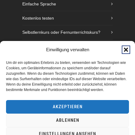
Einfache Sprache
Kostenlos testen
Selbstlernkurs oder Fernunterrichtskurs?
Sprachniveaustufen nach GER
Einwilligung verwalten
Fünf Gründe Gebärdensprache zu lernen
Um dir ein optimales Erlebnis zu bieten, verwenden wir Technologien wie
Cookies, um Geräteinformationen zu speichern und/oder darauf
zuzugreifen. Wenn du diesen Technologien zustimmst, können wir Daten
wie das Surfverhalten oder eindeutige IDs auf dieser Website verarbeiten.
Wenn du deine Einwilligung nicht erteilst oder zurückziehst, können
bestimmte Merkmale und Funktionen beeinträchtigt werden.
AKZEPTIEREN
ABLEHNEN
manimundo GmbH Hamburg 2025
EINSTELLUNGEN ANSEHEN