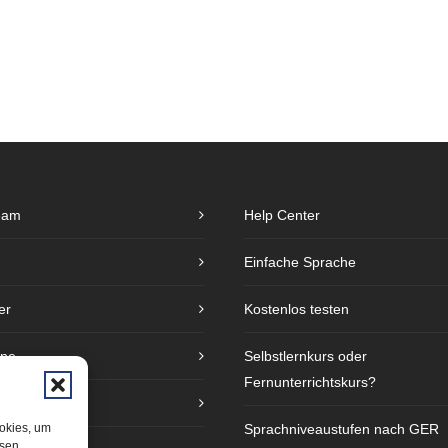
eam
Help Center
Einfache Sprache
er
Kostenlos testen
ine
Selbstlernkurs oder
Fernunterrichtskurs?
e
ookies, um
Sprachniveaustufen nach GER
esen