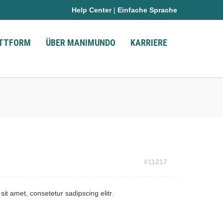
Help Center
|
Einfache Sprache
ATTFORM
ÜBER MANIMUNDO
KARRIERE
#11217
it amet, consetetur sadipscing elitr.