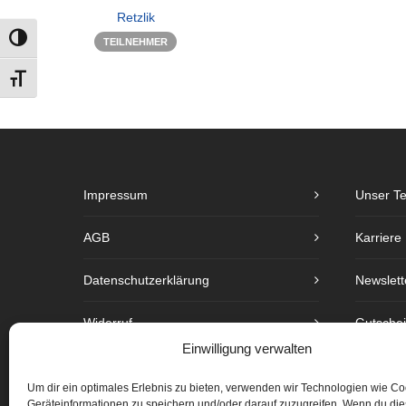
Retzlik
TEILNEHMER
UMSCHALTEN AUF HOHE KONTRASTE
SCHRIFT VERGRÖSSERN
Impressum
Unser T
AGB
Karriere
Datenschutzerklärung
Newslett
Widerruf
Gutsche
Einwilligung verwalten
Barrierefreiheit
Preislist
Um dir ein optimales Erlebnis zu bieten, verwenden wir Technologien wie C
Geräteinformationen zu speichern und/oder darauf zuzugreifen. Wenn du di