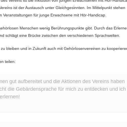
des Vereins ist die Inklusion von jungen Erwachsenen mit Hör-Handica
ereins ist der Austausch unter Gleichgesinnten. Im Mittelpunkt stehen
n Veranstaltungen für junge Erwachsene mit Hör-Handicap.
gehörlosen Menschen wenig Berührungspunkte gibt. Durch das Erlern
und schlägt eine Brücke zwischen den verschiedenen Sprachwelten.
S zu bleiben und in Zukunft auch mit Gehörlosenvereinen zu kooperiere
n teilen:
n gut aufbereitet und die Aktionen des Vereins haben
cht die Gebärdensprache für mich zu entdecken und ich
erlernen!