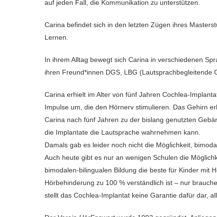
auf jeden Fall, die Kommunikation zu unterstützen.
Carina befindet sich in den letzten Zügen ihres Master
Lernen.
In ihrem Alltag bewegt sich Carina in verschiedenen Sp
ihren Freund*innen DGS, LBG (Lautsprachbegleitende 
Carina erhielt im Alter von fünf Jahren Cochlea-Implant
Impulse um, die den Hörnerv stimulieren. Das Gehirn erk
Carina nach fünf Jahren zu der bislang genutzten Gebärd
die Implantate die Lautsprache wahrnehmen kann.
Damals gab es leider noch nicht die Möglichkeit, bimod
Auch heute gibt es nur an wenigen Schulen die Möglichke
bimodalen-bilingualen Bildung die beste für Kinder mit
Hörbehinderung zu 100 % verständlich ist – nur brauche
stellt das Cochlea-Implantat keine Garantie dafür dar, a