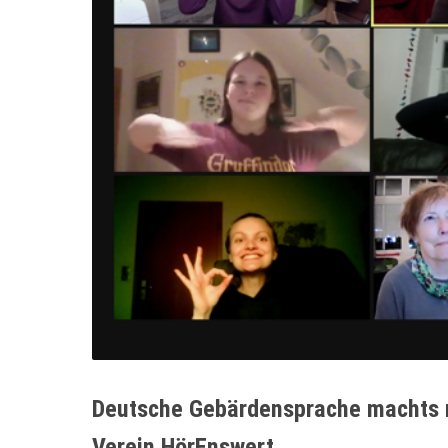
Deutsche Gebärdensprache machts m
Verein HörEnswert