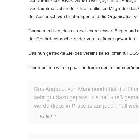
Der Verein
HörEnswert
wurde 1992 gegründet. Anliegen 
Die Hauptmotivation der ehrenamtlichen Mitglieder des V
der Austausch von Erfahrungen und die Organisation vo
Carina merkt an, dass es zwischen schwerhörigen und 
der Gebärdensprache ist der Verein offener geworden 
Das nun gesteckte Ziel des Vereins ist es, offen für DG
Hier möchten wir ein paar Eindrücke der Teilnehmer*inne
Das Angebot von Manimundo hat die Theme
sehr gut dazu gepasst. Es hat Spaß gema
werde diese in Präsenz auf jeden Fall weit
Isabell T.