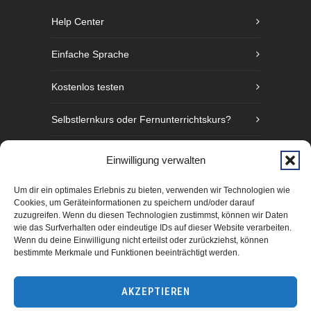
Help Center
Einfache Sprache
Kostenlos testen
Selbstlernkurs oder Fernunterrichtskurs?
Sprachniveaustufen nach GER
Einwilligung verwalten
Fünf Gründe Gebärdensprache zu lernen
Um dir ein optimales Erlebnis zu bieten, verwenden wir Technologien wie
Cookies, um Geräteinformationen zu speichern und/oder darauf
zuzugreifen. Wenn du diesen Technologien zustimmst, können wir Daten
wie das Surfverhalten oder eindeutige IDs auf dieser Website verarbeiten.
Wenn du deine Einwilligung nicht erteilst oder zurückziehst, können
bestimmte Merkmale und Funktionen beeinträchtigt werden.
AKZEPTIEREN