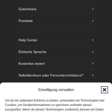
Gutscheine
Preisliste
Help Center
Einfache Sprache
Kostenlos testen
Selbstlernkurs oder Fernunterrichtskurs?
Sprachniveaustufen nach GER
Einwilligung verwalten
Fünf Gründe Gebärdensprache zu lernen
Um dir ein optimales Erlebnis zu bieten, verwenden wir Technologien wie
Cookies, um Geräteinformationen zu speichern und/oder darauf
zuzugreifen. Wenn du diesen Technologien zustimmst, können wir Daten