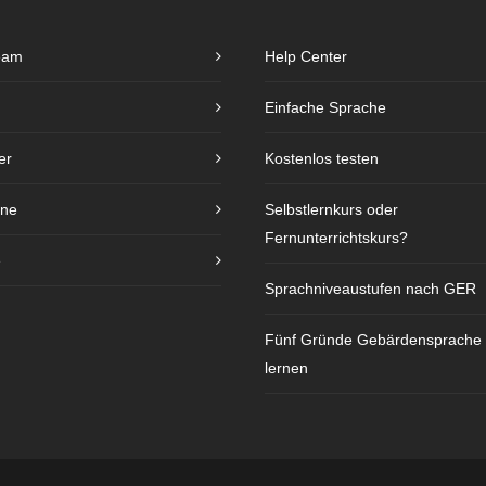
eam
Help Center
Einfache Sprache
er
Kostenlos testen
ine
Selbstlernkurs oder
Fernunterrichtskurs?
e
Sprachniveaustufen nach GER
Fünf Gründe Gebärdensprache
lernen