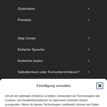
Gutscheine
Preisliste
Help Center
Einfache Sprache
Kostenlos testen
Selbstlernkurs oder Fernunterrichtskurs?
Sprachniveaustufen nach GER
Einwilligung verwalten
Fünf Gründe Gebärdensprache zu lernen
Um dir ein optimales Erlebnis zu bieten, verwenden wir Technologien wie
Cookies, um Geräteinformationen zu speichern und/oder darauf
zuzugreifen. Wenn du diesen Technologien zustimmst, können wir Daten