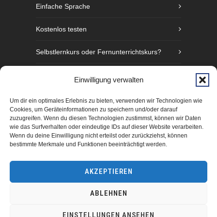
Einfache Sprache
Kostenlos testen
Selbstlernkurs oder Fernunterrichtskurs?
Sprachniveaustufen nach GER
Einwilligung verwalten
Fünf Gründe Gebärdensprache zu lernen
Um dir ein optimales Erlebnis zu bieten, verwenden wir Technologien wie
Cookies, um Geräteinformationen zu speichern und/oder darauf
zuzugreifen. Wenn du diesen Technologien zustimmst, können wir Daten
wie das Surfverhalten oder eindeutige IDs auf dieser Website verarbeiten.
Wenn du deine Einwilligung nicht erteilst oder zurückziehst, können
bestimmte Merkmale und Funktionen beeinträchtigt werden.
AKZEPTIEREN
ABLEHNEN
manimundo GmbH Hamburg 2025
EINSTELLUNGEN ANSEHEN