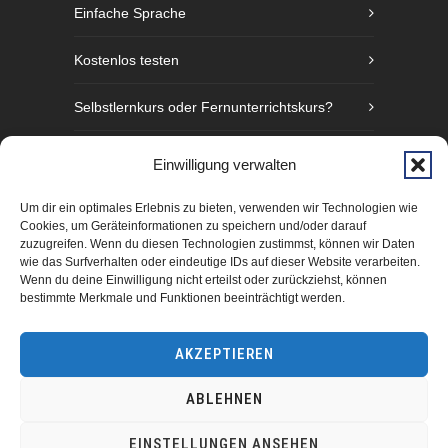
Einfache Sprache
Kostenlos testen
Selbstlernkurs oder Fernunterrichtskurs?
Sprachniveaustufen nach GER
Einwilligung verwalten
Fünf Gründe Gebärdensprache zu lernen
Um dir ein optimales Erlebnis zu bieten, verwenden wir Technologien wie
Cookies, um Geräteinformationen zu speichern und/oder darauf
zuzugreifen. Wenn du diesen Technologien zustimmst, können wir Daten
wie das Surfverhalten oder eindeutige IDs auf dieser Website verarbeiten.
Wenn du deine Einwilligung nicht erteilst oder zurückziehst, können
bestimmte Merkmale und Funktionen beeinträchtigt werden.
AKZEPTIEREN
ABLEHNEN
manimundo GmbH Hamburg 2025
EINSTELLUNGEN ANSEHEN