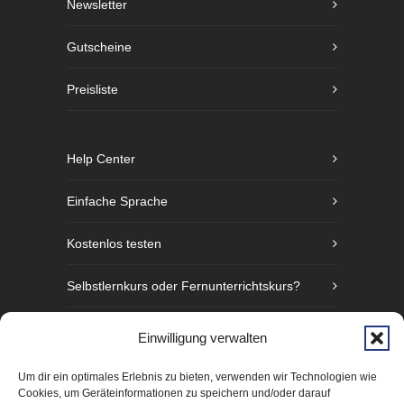
Newsletter
Gutscheine
Preisliste
Help Center
Einfache Sprache
Kostenlos testen
Selbstlernkurs oder Fernunterrichtskurs?
Sprachniveaustufen nach GER
Einwilligung verwalten
Fünf Gründe Gebärdensprache zu lernen
Um dir ein optimales Erlebnis zu bieten, verwenden wir Technologien wie
Cookies, um Geräteinformationen zu speichern und/oder darauf