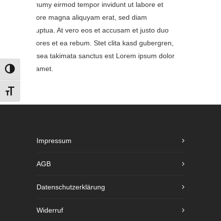
nonumy eirmod tempor invidunt ut labore et
dolore magna aliquyam erat, sed diam
voluptua. At vero eos et accusam et justo duo
dolores et ea rebum. Stet clita kasd gubergren,
no sea takimata sanctus est Lorem ipsum dolor
sit amet.
UMSCHALTEN AUF HOHE KONTRASTE
SCHRIFT VERGRÖSSERN
Impressum
AGB
Datenschutzerklärung
Widerruf