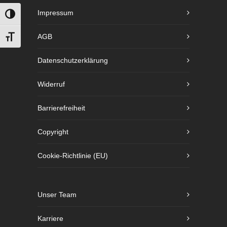
Impressum
UMSCHALTEN AUF HOHE KONTRASTE
AGB
SCHRIFT VERGRÖSSERN
Datenschutzerklärung
Widerruf
Barrierefreiheit
Copyright
Cookie-Richtlinie (EU)
Unser Team
Karriere