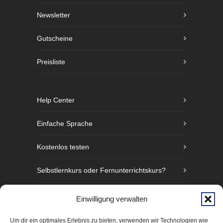
Newsletter
Gutscheine
Preisliste
Help Center
Einfache Sprache
Kostenlos testen
Selbstlernkurs oder Fernunterrichtskurs?
Sprachniveaustufen nach GER
Einwilligung verwalten
Fünf Gründe Gebärdensprache zu lernen
Um dir ein optimales Erlebnis zu bieten, verwenden wir Technologien wie