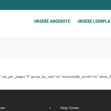
UNSERE ANGEBOTE
UNSERE LERNPL
cat_per_page=“3″ group_by_cat=“no“ horizontally_scroll=“no“ show_fil
eam
Help Center