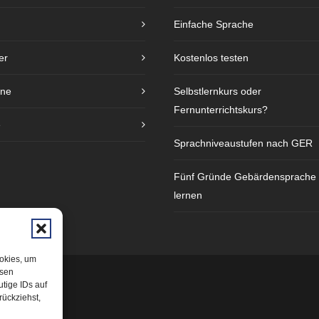
Einfache Sprache
er
Kostenlos testen
ine
Selbstlernkurs oder
Fernunterrichtskurs?
e
Sprachniveaustufen nach GER
Fünf Gründe Gebärdensprache
lernen
ookies, um
esen
tige IDs auf
rückziehst,