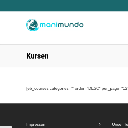
Kursen
[eb_courses categories=““ order=“DESC“ per_page=“12″ 
Impressum
Unser T