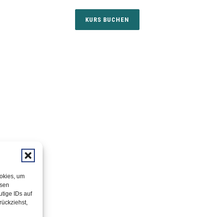
ookies, um
esen
tige IDs auf
rückziehst,